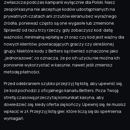
zwłaszcza podczas kampanii wyłącznie dla Polski. Nasz
zespół kasyna nie akceptuje kodów udostępnianych na
prywatnych czatach ani zrzutów ekranu bez wyraźnego
źródła, ponieważ często są one wygasłe lub zmienione.
Sprawdź od razu trzy rzeczy, gdy zobaczysz kod: datę
ważności, minimalną wpłatę w zł oraz czy kod jest ważny dla
nowych klientów, powracających graczy czy określonej
grupy. Niektóre kody z Betters są również oznaczone jako
„jednorazowe”, co oznacza, że po ich użyciu nie można ich
ponownie wykorzystać w kasynie, nawet jeśli zmienisz
metodę płatności.
Przed odebraniem szybko przejrzyj tę listę, aby upewnić się,
że kod pochodzi z oficjalnego kanału Betters. Poza Twoją
strefą czasową przeczytaj komunikat kasyna, aby
dowiedzieć się, kiedy oferta się kończy. Upewnij się, ile musisz
wpłacić w zł. Przejrzyj listę gier, które liczą się do spełnienia
wymagań.