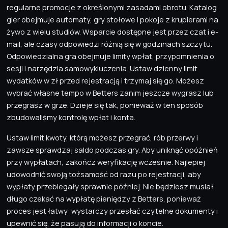
regularne promocje z określonymi zasadami obrotu. Katalog
gier obejmuje automaty, gry stołowe i pokoje z krupierami na
żywo z wielu studiów. Wsparcie dostępne jest przez czat i e-
mail, ale czasy odpowiedzi różnią się w godzinach szczytu.
Odpowiedzialna gra obejmuje limity wpłat, przypomnienia o
sesji i narzędzia samowykluczenia. Ustaw dzienny limit
wydatków w zł przed rejestracją i trzymaj się go. Możesz
wybrać własne tempo w Betters zanim jeszcze wygrasz lub
przegrasz w grze. Dzieje się tak, ponieważ w ten sposób
zbudowaliśmy kontrolę wpłat i konta.
Ustaw limit kwoty, którą możesz przegrać, rób przerwy i
zawsze sprawdzaj saldo podczas gry. Aby uniknąć opóźnień
przy wypłatach, zakończ weryfikację wcześnie. Najlepiej
udowodnić swoją tożsamość od razu po rejestracji, aby
wypłaty przebiegały sprawnie później. Nie będziesz musiał
długo czekać na wypłatę pieniędzy z Betters, ponieważ
proces jest łatwy: wystarczy przesłać czytelne dokumenty i
upewnić się, że pasują do informacji o koncie.