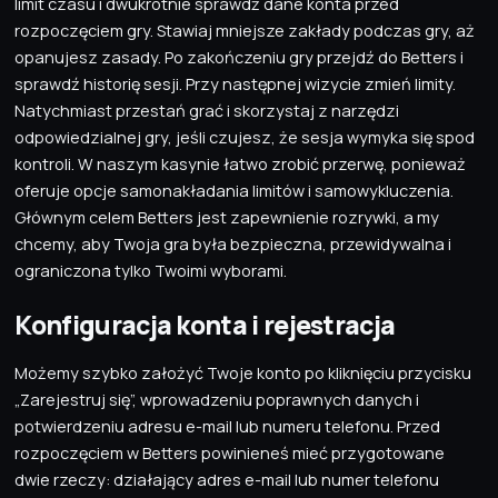
limit czasu i dwukrotnie sprawdź dane konta przed
rozpoczęciem gry. Stawiaj mniejsze zakłady podczas gry, aż
opanujesz zasady. Po zakończeniu gry przejdź do Betters i
sprawdź historię sesji. Przy następnej wizycie zmień limity.
Natychmiast przestań grać i skorzystaj z narzędzi
odpowiedzialnej gry, jeśli czujesz, że sesja wymyka się spod
kontroli. W naszym kasynie łatwo zrobić przerwę, ponieważ
oferuje opcje samonakładania limitów i samowykluczenia.
Głównym celem Betters jest zapewnienie rozrywki, a my
chcemy, aby Twoja gra była bezpieczna, przewidywalna i
ograniczona tylko Twoimi wyborami.
Konfiguracja konta i rejestracja
Możemy szybko założyć Twoje konto po kliknięciu przycisku
„Zarejestruj się”, wprowadzeniu poprawnych danych i
potwierdzeniu adresu e-mail lub numeru telefonu. Przed
rozpoczęciem w Betters powinieneś mieć przygotowane
dwie rzeczy: działający adres e-mail lub numer telefonu