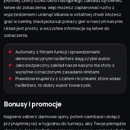
płynniej. Limity stołu i okno następnego zakładu są również
łatwe do zobaczenia, więc możesz zaplanować ruchy z
wyprzedzeniem i uniknąć klikania w ostatniej chwili. Możesz
grać w ruletkę, blackjacka lub pokazy gier w naszym kasynie.
Układ jest prosty, a wszystkie informacje są łatwe do
zobaczenia.
Automaty z filtrami funkcji i sprawdzeniami
demonstracyjnymi na Betters dają szybki wybór.
Jako bezpieczny zakład nasze kasyno ma stoły z
wyraźnie oznaczonymi zasadami i limitami.
Prawdziwi krupierzy z czatem i licznikami, które widać
na Betters, to dobry wybór towarzyski.
Bonusy i promocje
Najpierw odbierz darmowe spiny, potem cashback i dołącz
przynajmniej raz w tygodniu do turnieju, aby Twoje pieniądze