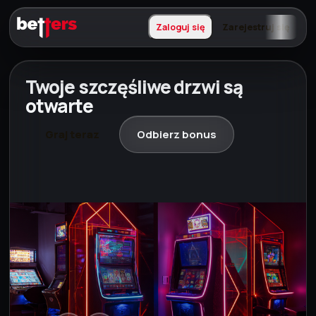
Zaloguj się
Zarejestruj się
Twoje szczęśliwe drzwi są
otwarte
Graj teraz
Odbierz bonus