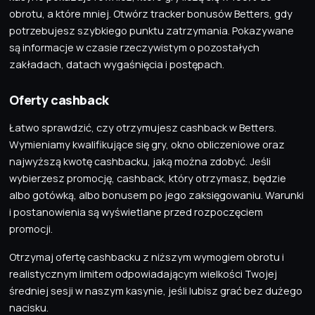
obrotu, a które mniej. Otwórz tracker bonusów Betters, gdy
potrzebujesz szybkiego punktu zatrzymania. Pokazywane
są informacje w czasie rzeczywistym o pozostałych
zakładach, datach wygaśnięcia i postępach.
Oferty cashback
Łatwo sprawdzić, czy otrzymujesz cashback w Betters.
Wymieniamy kwalifikujące się gry, okno obliczeniowe oraz
najwyższą kwotę cashbacku, jaką można zdobyć. Jeśli
wybierzesz promocję, cashback, który otrzymasz, będzie
albo gotówką, albo bonusem po jego zaksięgowaniu. Warunki
i postanowienia są wyświetlane przed rozpoczęciem
promocji.
Otrzymaj ofertę cashbacku z niższym wymogiem obrotu i
realistycznym limitem odpowiadającym wielkości Twojej
średniej sesji w naszym kasynie, jeśli lubisz grać bez dużego
nacisku.