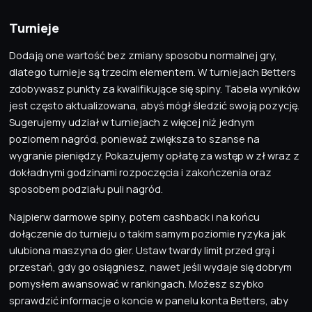
Turnieje
Dodają one wartość bez zmiany sposobu normalnej gry,
dlatego turnieje są trzecim elementem. W turniejach Betters
zdobywasz punkty za kwalifikujące się spiny. Tabela wyników
jest często aktualizowana, abyś mógł śledzić swoją pozycję.
Sugerujemy udział w turniejach z więcej niż jednym
poziomem nagród, ponieważ zwiększa to szanse na
wygranie pieniędzy. Pokazujemy opłatę za wstęp w zł wraz z
dokładnymi godzinami rozpoczęcia i zakończenia oraz
sposobem podziału puli nagród.
Najpierw darmowe spiny, potem cashback i na końcu
dołączenie do turnieju o takim samym poziomie ryzyka jak
ulubiona maszyna do gier. Ustaw twardy limit przed grą i
przestań, gdy go osiągniesz, nawet jeśli wydaje się dobrym
pomysłem awansować w rankingach. Możesz szybko
sprawdzić informacje o koncie w panelu konta Betters, aby