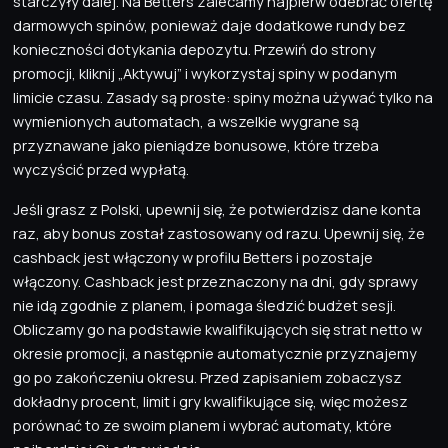
starczyły dalej. Na Betters zalecamy najpierw odebrać ofertę
darmowych spinów, ponieważ daje dodatkowe rundy bez
konieczności dotykania depozytu. Przewiń do strony
promocji, kliknij „Aktywuj” i wykorzystaj spiny w podanym
limicie czasu. Zasady są proste: spiny można używać tylko na
wymienionych automatach, a wszelkie wygrane są
przyznawane jako pieniądze bonusowe, które trzeba
wyczyścić przed wypłatą.
Jeśli grasz z Polski, upewnij się, że potwierdzisz dane konta
raz, aby bonus został zastosowany od razu. Upewnij się, że
cashback jest włączony w profilu Betters i pozostaje
włączony. Cashback jest przeznaczony na dni, gdy sprawy
nie idą zgodnie z planem, i pomaga śledzić budżet sesji.
Obliczamy go na podstawie kwalifikujących się strat netto w
okresie promocji, a następnie automatycznie przyznajemy
go po zakończeniu okresu. Przed zapisaniem zobaczysz
dokładny procent, limit i gry kwalifikujące się, więc możesz
porównać to ze swoim planem i wybrać automaty, które