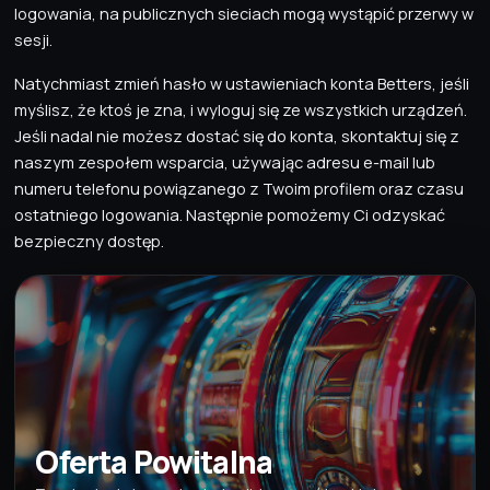
logowania, na publicznych sieciach mogą wystąpić przerwy w
sesji.
Natychmiast zmień hasło w ustawieniach konta Betters, jeśli
myślisz, że ktoś je zna, i wyloguj się ze wszystkich urządzeń.
Jeśli nadal nie możesz dostać się do konta, skontaktuj się z
naszym zespołem wsparcia, używając adresu e-mail lub
numeru telefonu powiązanego z Twoim profilem oraz czasu
ostatniego logowania. Następnie pomożemy Ci odzyskać
bezpieczny dostęp.
Oferta Powitalna