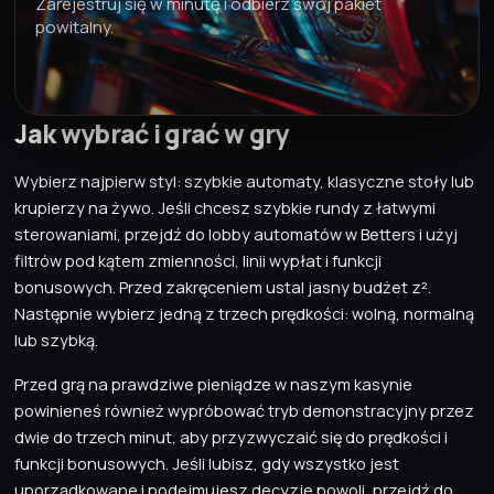
Zarejestruj się w minutę i odbierz swój pakiet
powitalny.
Szczegóły
Jak wybrać i grać w gry
Wybierz najpierw styl: szybkie automaty, klasyczne stoły lub
krupierzy na żywo. Jeśli chcesz szybkie rundy z łatwymi
sterowaniami, przejdź do lobby automatów w Betters i użyj
filtrów pod kątem zmienności, linii wypłat i funkcji
bonusowych. Przed zakręceniem ustal jasny budżet z².
Następnie wybierz jedną z trzech prędkości: wolną, normalną
lub szybką.
Przed grą na prawdziwe pieniądze w naszym kasynie
powinieneś również wypróbować tryb demonstracyjny przez
dwie do trzech minut, aby przyzwyczaić się do prędkości i
funkcji bonusowych. Jeśli lubisz, gdy wszystko jest
uporządkowane i podejmujesz decyzje powoli, przejdź do