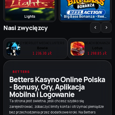
Lights
Big Bass Bonanza - Reel Acti
Nasi zwycięzcy
CYBERSLOT MEGACLUSTERS
BEACH BONANZA
Bowie
Lotus
1 236.30 zł
1 298.85 zł
BETTERS
Betters Kasyno Online Polska
- Bonusy, Gry, Aplikacja
Mobilna i Logowanie
Ta strona jest świetna, jeśli chcesz szybko się
zarejestrować, zobaczyć limity konta i otrzymać pieniądze
bez przechodzenia przez dodatkowe kroki. Na Betters